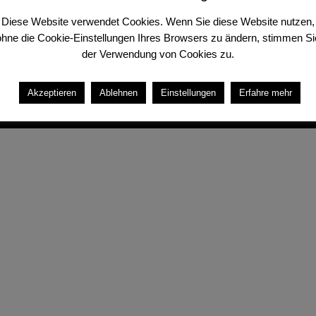
Solferinostraß
Diese Website verwendet Cookies. Wenn Sie diese Website nutzen,
info@metallba
ohne die Cookie-Einstellungen Ihres Browsers zu ändern, stimmen Si
der Verwendung von Cookies zu.
+49 152 2881
Akzeptieren
Ablehnen
Einstellungen
Erfahre mehr
AGB
Impressum
Datenschutzerklärung