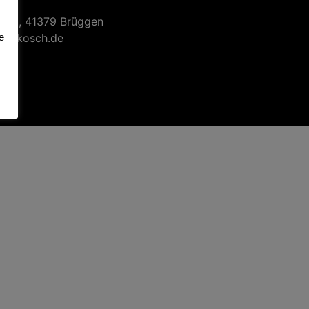
e 39, 41379 Brüggen
u-lukosch.de
e
9771